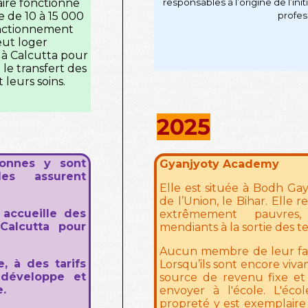
ire fonctionne
responsables à l’origine de l’ini
e de 10 à 15 000
profes
fonctionnement
peut loger
 à Calcutta pour
 le transfert des
t leurs soins.
2025
onnes y sont
Gyanjyoty Academy
es assurent
Elle est située à Bodh Gay
de l’Union, le Bihar. Elle 
 accueille des
extrêmement pauvres
Calcutta pour
mendiants à la sortie des t
Aucun membre de leur famil
, à des tarifs
Lorsqu’ils sont encore viva
 développe et
source de revenu fixe e
e.
envoyer à l'école. L'éco
propreté y est exemplaire 