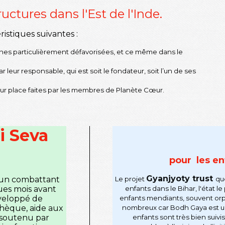
ctures dans l'Est de l'Inde.
stiques suivantes :
nes particulièrement défavorisées, et ce même dans le
leur responsable, qui est soit le fondateur, soit l’un de ses
 sur place faites par les membres de Planète Cœur.
i Seva
pour les en
Gyanjyoty trust
r un combattant
Le projet
qu
ues mois avant
enfants dans le Bihar, l'état le
éveloppé de
enfants mendiants, souvent orph
othèque, aide aux
nombreux car
Bodh Gaya est u
 soutenu par
enfants sont très bien suivi