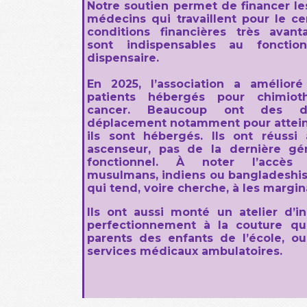
Notre soutien permet de financer le
médecins qui travaillent pour le c
conditions financières très avant
sont indispensables au fonctio
dispensaire.
En 2025, l’association a amélioré
patients hébergés pour chimioth
cancer. Beaucoup ont des dif
déplacement notamment pour attein
ils sont hébergés. Ils ont réussi 
ascenseur, pas de la dernière gén
fonctionnel. À noter l’accès
musulmans, indiens ou bangladeshis
qui tend, voire cherche, à les margina
Ils ont aussi monté un atelier d’in
perfectionnement à la couture qui
parents des enfants de l’école, ou
services médicaux ambulatoires.