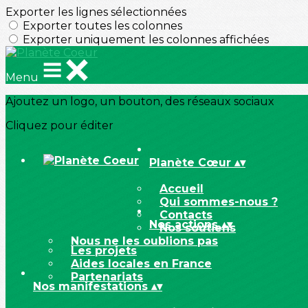
Exporter les lignes sélectionnées
Exporter toutes les colonnes
Exporter uniquement les colonnes affichées
Menu
Ajoutez un logo, un bouton, des réseaux sociaux
Cliquez pour éditer
Planète Cœur
▴
▾
Accueil
Qui sommes-nous ?
Contacts
Nos actions
▴
▾
Nos soutiens
Nous ne les oublions pas
Les projets
Aides locales en France
Partenariats
Nos manifestations
▴
▾