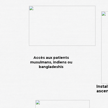
Accès aux patients
musulmans, indiens
ou
bangladeshis
Insta
asce