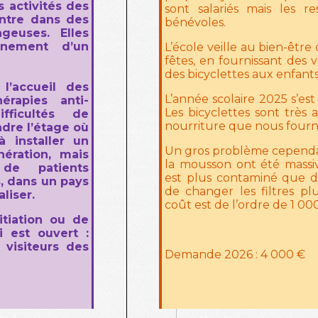
s activités des
sont salariés mais les r
entre dans des
bénévoles.
ageuses. Elles
nnement d’un
L’école veille au bien-être
fêtes, en fournissant des
des bicyclettes aux enfants
 l’accueil des
L’année scolaire 2025 s’est
érapies anti-
Les bicyclettes sont très
ficultés de
nourriture que nous fourni
dre l’étage où
à installer un
Un gros problème cependan
ération, mais
la mousson ont été massiv
 de patients
est plus contaminé que d’
, dans un pays
de changer les filtres pl
liser.
coût est de l’ordre de 1 000
itiation ou de
 est ouvert :
 visiteurs des
Demande 2026 : 4 000 €