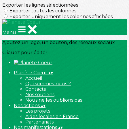
Exporter les lignes sélectionnées
Exporter toutes les colonnes
Exporter uniquement les colonnes affichées
Menu
Ajoutez un logo, un bouton, des réseaux sociaux
Cliquez pour éditer
Planète Cœur
▴
▾
Accueil
Qui sommes-nous ?
Contacts
Nos soutiens
Nous ne les oublions pas
Nos actions
▴
▾
Les projets
Aides locales en France
Partenariats
Nos manifestations
▴
▾